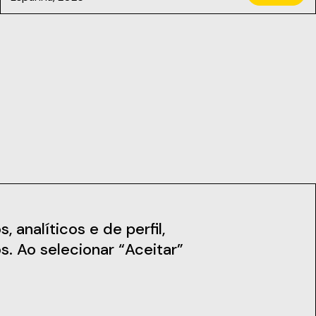
iais
Notícias
 analíticos e de perfil,
s. Ao selecionar “Aceitar”
Subscreva a Newsletter
Fique a par das nossas novidades,