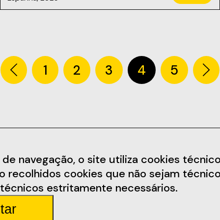
1
2
3
4
5
Informações
Redes Soc
 navegação, o site utiliza cookies técnicos,
ão recolhidos cookies que não sejam técnico
arem.pt
Termos e Condições
Facebook
técnicos estritamente necessários.
Política de Privacidade
Instagram
tar
arda 4
Regulamento
Youtube