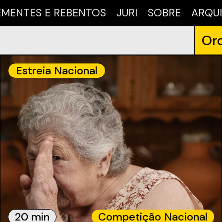
EMENTES E REBENTOS
JURI
SOBRE
ARQU
Ord
Estreia Nacional
20 min
Competição Nacional