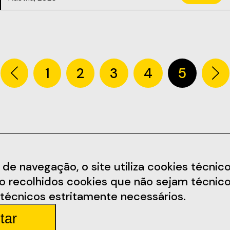
1
2
3
4
5
Informações
Redes Soc
 navegação, o site utiliza cookies técnicos,
ão recolhidos cookies que não sejam técnico
arem.pt
Termos e Condições
Facebook
técnicos estritamente necessários.
Política de Privacidade
Instagram
tar
arda 4
Regulamento
Youtube