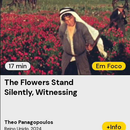
17 min
Em Foco
The Flowers Stand
Silently, Witnessing
Theo Panagopoulos
+Info
Reino Unido, 2024