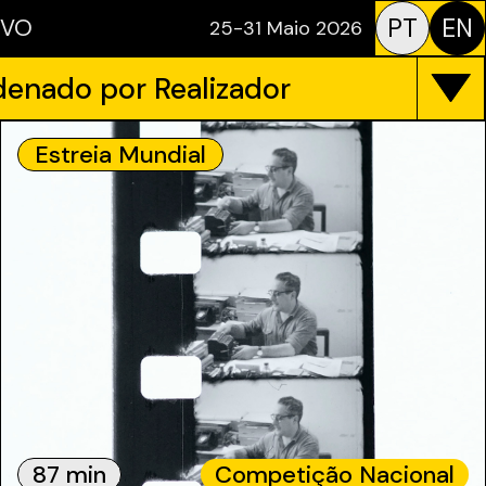
PT
EN
IVO
25-31 Maio 2026
enado por Realizador
Estreia Mundial
87 min
Competição Nacional