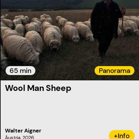
65 min
Panorama
Wool Man Sheep
Walter Aigner
+Info
Áustria, 2026