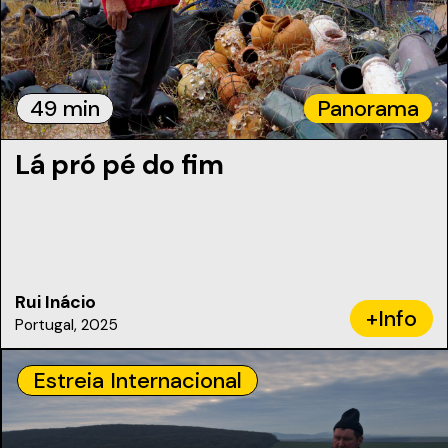
49 min
Panorama
Lá pró pé do fim
Rui Inácio
+Info
Portugal, 2025
Estreia Internacional