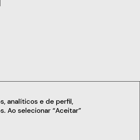
iais
Notícias
 analíticos e de perfil,
s. Ao selecionar “Aceitar”
Subscreva a Newsletter
Fique a par das nossas novidades,