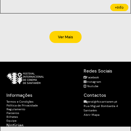
+Info
Ver Mais
Redes Sociais
Facebook
Instagram
Youtube
Informações
Contactos
Termos e Condições
geral@ficsantarem.pt
Política de Privacidade
Rua Miguel Bombarda 4
Regulamento
Santarém
Parceiros
Abrir Mapa
Bilhetes
Equipa
Notícias