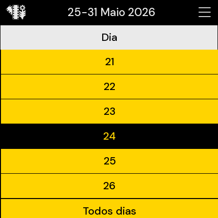
25-31 Maio 2026
Dia
21
22
23
24
25
26
Todos dias