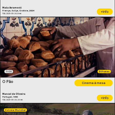
Maša Avramović
França, Suíça, Croácia, 2024
+Info
TSB, 2025-05-24, 8 min
11:00
Bilhetes
O Pão
Cinema à mesa
Manoel de Oliveira
Portugal, 1963
+Info
TSB, 2025-05-24, 24 min
Estreia Mundial