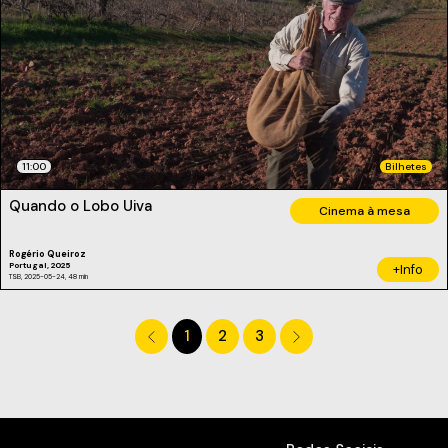
11:00
Bilhetes
Quando o Lobo Uiva
Cinema à mesa
Rogério Queiroz
Portugal, 2025
+Info
TSB, 2025-05-24, 48 min
1
2
3