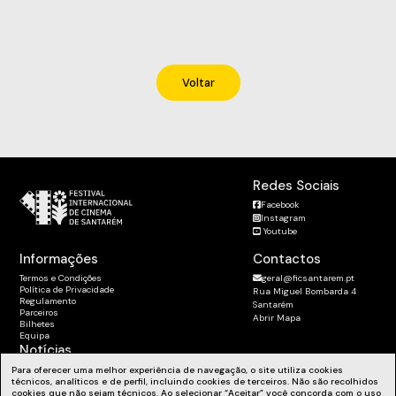
Voltar
Redes Sociais
Facebook
Instagram
Youtube
Informações
Contactos
Termos e Condições
geral@ficsantarem.pt
Política de Privacidade
Rua Miguel Bombarda 4
Regulamento
Santarém
Parceiros
Abrir Mapa
Bilhetes
Equipa
Notícias
Subscreva a Newsletter
Para oferecer uma melhor experiência de navegação, o site utiliza cookies
técnicos, analíticos e de perfil, incluindo cookies de terceiros. Não são recolhidos
Fique a par das nossas novidades, workshops e muito mais.
cookies que não sejam técnicos. Ao selecionar “Aceitar” você concorda com o uso