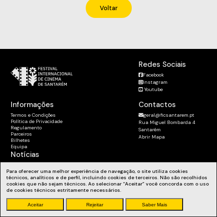
Voltar
Redes Sociais
Facebook
Instagram
Youtube
Informações
Contactos
Termos e Condições
geral@ficsantarem.pt
Política de Privacidade
Rua Miguel Bombarda 4
Regulamento
Santarém
Parceiros
Abrir Mapa
Bilhetes
Equipa
Notícias
Subscreva a Newsletter
Para oferecer uma melhor experiência de navegação, o site utiliza cookies
Fique a par das nossas novidades, workshops e muito mais.
técnicos, analíticos e de perfil, incluindo cookies de terceiros. Não são recolhidos
cookies que não sejam técnicos. Ao selecionar “Aceitar” você concorda com o uso
de cookies técnicos estritamente necessários.
Aceitar
Rejeitar
Saber Mais