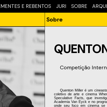
EMENTES E REBENTOS
JURI
SOBRE
ARQU
Sobre
QUENTON
Competição Intern
Quenton Miller é um cineasta e artista australiano radicado em Amsterdão, cofundador do 
coletivo de arte e cinema When
Speculative Facts, que investi
Academia Van Eyck e no progra
onde seu foco em cinema se de