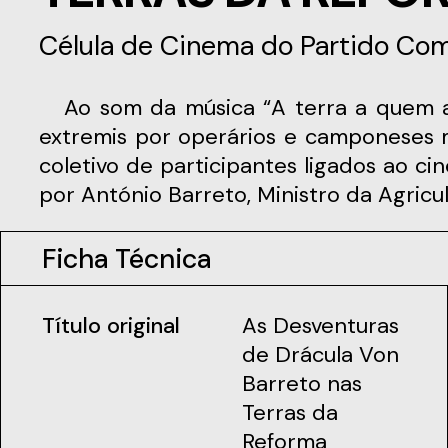
Célula de Cinema do Partido Comu
Ao som da música “A terra a quem a trabalha”, uma camponesa alentejana é atacada por um vampiro, sendo salva in
extremis por operários e camponeses 
coletivo de participantes ligados ao ci
por António Barreto, Ministro da Agricu
Ficha Técnica
Título original
As Desventuras
de Drácula Von
Barreto nas
Terras da
Reforma