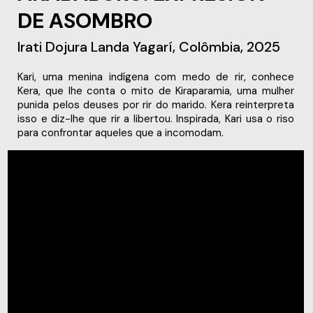
DE ASOMBRO
Irati Dojura Landa Yagarí, Colômbia, 2025
Kari, uma menina indígena com medo de rir, conhece
Kera, que lhe conta o mito de Kiraparamia, uma mulher
punida pelos deuses por rir do marido. Kera reinterpreta
isso e diz-lhe que rir a libertou. Inspirada, Kari usa o riso
para confrontar aqueles que a incomodam.