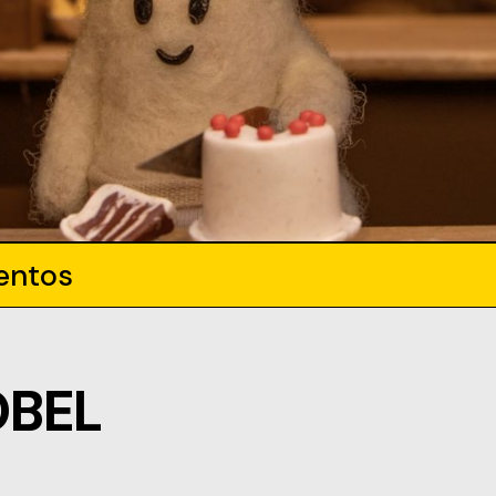
entos
OBEL