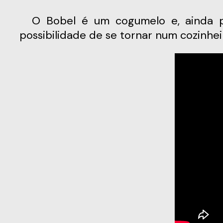
O Bobel é um cogumelo e, ainda por cima, é um cogumelo venenoso. Mas isso não o impede de sonhar com a
possibilidade de se tornar num cozinhe