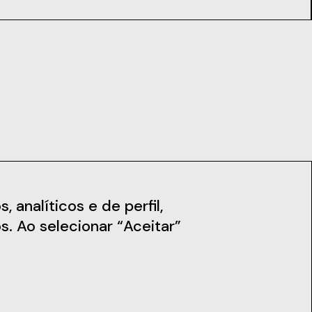
iais
Notícias
 analíticos e de perfil,
s. Ao selecionar “Aceitar”
Subscreva a Newsletter
Fique a par das nossas novidades,
workshops e muito mais.