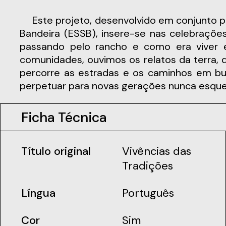
Este projeto, desenvolvido em conjunto pela associação Waves Of Youth e pelos alunos da turma TAS/TEI2 da Escola Secundária Sá da
Bandeira (ESSB), insere-se nas celebrações 
passando pelo rancho e como era viver e
comunidades, ouvimos os relatos da terra,
percorre as estradas e os caminhos em bu
perpetuar para novas gerações nunca esquec
Ficha Técnica
Título original
Vivências das
Tradições
Língua
Português
Cor
Sim