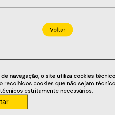
Voltar
Informações
Redes Soc
 navegação, o site utiliza cookies técnicos,
ão recolhidos cookies que não sejam técnico
arem.pt
Termos e Condições
Facebook
técnicos estritamente necessários.
Política de Privacidade
Instagram
tar
arda 4
Regulamento
Youtube
Parceiros