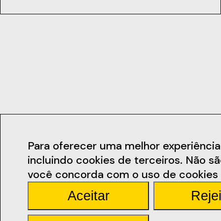
Contactos
Para oferecer uma melhor experiência de
incluindo cookies de terceiros. Não s
geral@ficsant
você concorda com o uso de cookies 
Aceitar
Rejei
Rua Miguel Bomb
Santarém