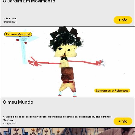
O Jardim Em Movimento
Inês Lima
+Info
Portugal, 2024
Estreia Mundial
Sementes e Rebentos
O meu Mundo
Alunos das escolas de Santarém, Coordenação artística de Renata Bueno e Daniel
Medina
+Info
Portugal, 2025