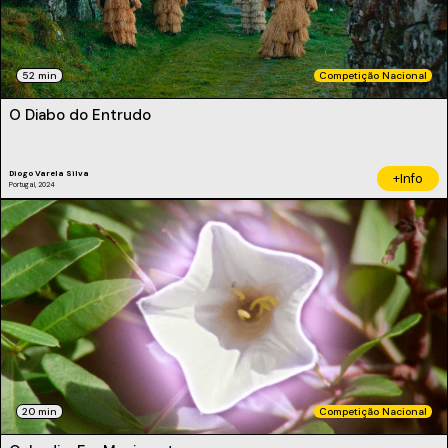
52 min
Competição Nacional
O Diabo do Entrudo
Diogo Varela Silva
+Info
Portugal, 2024
20 min
Competição Nacional