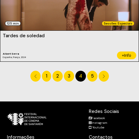
125 min
Sessões Especiais
Tardes de soledad
Albert Serra
+Info
Espanha, França, 2024
1
2
3
4
5
Redes Sociais
Facebook
Instagram
Youtube
Informações
Contactos