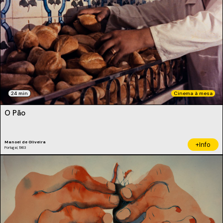
24 min
Cinema à mesa
O Pão
Manoel de Oliveira
+Info
Portugal, 1963