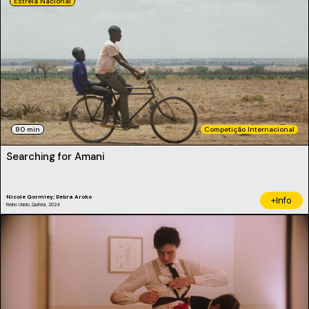
Estreia Nacional
80 min
Competição Internacional
Searching for Amani
Nicole Gormley; Debra Aroko
+Info
Reino Unido, Quénia, 2024