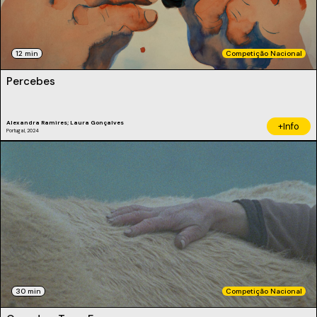
12 min
Competição Nacional
Percebes
Alexandra Ramires; Laura Gonçalves
+Info
Portugal, 2024
30 min
Competição Nacional