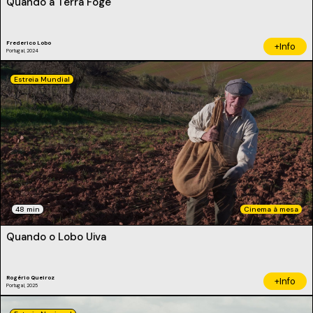
Quando a Terra Foge
Frederico Lobo
+Info
Portugal, 2024
Estreia Mundial
48 min
Cinema à mesa
Quando o Lobo Uiva
Rogério Queiroz
+Info
Portugal, 2025