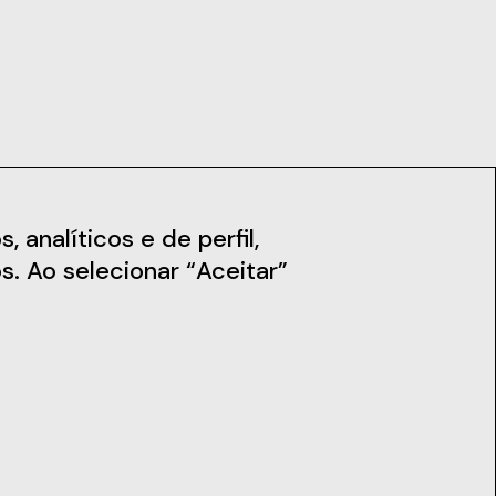
iais
Notícias
 analíticos e de perfil,
s. Ao selecionar “Aceitar”
Subscreva a Newsletter
Fique a par das nossas novidades,
workshops e muito mais.