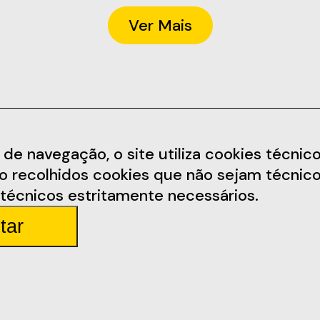
Ver Mais
Informações
Redes Soc
 navegação, o site utiliza cookies técnicos,
ão recolhidos cookies que não sejam técnico
arem.pt
Termos e Condições
Facebook
técnicos estritamente necessários.
Política de Privacidade
Instagram
tar
arda 4
Regulamento
Youtube
Parceiros
Bilhetes
Equipa