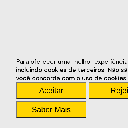
Contactos
Para oferecer uma melhor experiência de
incluindo cookies de terceiros. Não s
geral@ficsant
você concorda com o uso de cookies 
Aceitar
Rejei
Rua Miguel Bomb
Santarém
Abrir Mapa
Saber Mais