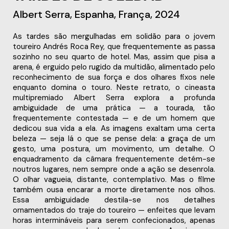
Albert Serra, Espanha, França, 2024
As tardes são mergulhadas em solidão para o jovem
toureiro Andrés Roca Rey, que frequentemente as passa
sozinho no seu quarto de hotel. Mas, assim que pisa a
arena, é erguido pelo rugido da multidão, alimentado pelo
reconhecimento de sua força e dos olhares fixos nele
enquanto domina o touro. Neste retrato, o cineasta
multipremiado Albert Serra explora a profunda
ambiguidade de uma prática — a tourada, tão
frequentemente contestada — e de um homem que
dedicou sua vida a ela. As imagens exaltam uma certa
beleza — seja lá o que se pense dela: a graça de um
gesto, uma postura, um movimento, um detalhe. O
enquadramento da câmara frequentemente detém-se
noutros lugares, nem sempre onde a ação se desenrola.
O olhar vagueia, distante, contemplativo. Mas o filme
também ousa encarar a morte diretamente nos olhos.
Essa ambiguidade destila-se nos detalhes
ornamentados do traje do toureiro — enfeites que levam
horas intermináveis ​​para serem confecionados, apenas