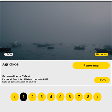
17:00
Bilhetes
Agridoce
Panorama
Carmen-Bianca Tofeni
Portugal, Roménia, Bélgica, Hungria, 2025
+Info
Teatro Sá da Bandeira, 2026-05-25, 16 min
1
2
3
4
5
6
7
8