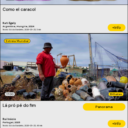
Como el caracol
Kati Egely
Argentina, Hungria, 2024
+Info
Teatro Sá da Bandeira, 2026-05-25, 5 min
Estreia Mundial
17:00
Bilhetes
Lá pró pé do fim
Panorama
Rui Inácio
Portugal, 2025
+Info
Teatro Sá da Bandeira, 2026-05-25, 49 min