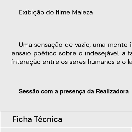
Exibição do filme Maleza
Uma sensação de vazio, uma mente inquieta e dois pedaços de terra. O que nasce do vazio que os une? "Maleza" é um
ensaio poético sobre o indesejável, a f
interação entre os seres humanos e o la
Sessão com a presença da Realizadora
Ficha Técnica