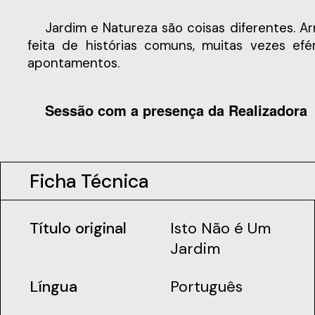
Jardim e Natureza são coisas diferentes. Arriscam-se definições e todas parecem incompletas. Um jardim cria-se, constrói-se. É uma relação
feita de histórias comuns, muitas vezes e
apontamentos.
Sessão com a presença da Realizadora
Ficha Técnica
Título original
Isto Não é Um
Jardim
Língua
Português