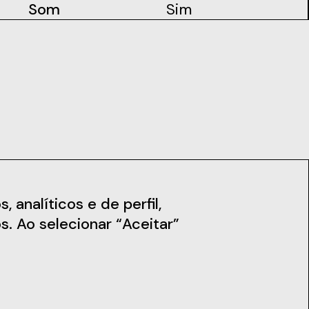
Som
Sim
iais
Notícias
 analíticos e de perfil,
s. Ao selecionar “Aceitar”
Subscreva a Newsletter
Fique a par das nossas novidades,
workshops e muito mais.