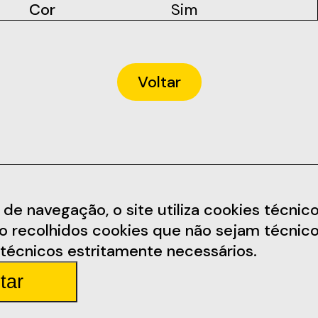
Cor
Sim
Voltar
Informações
Redes Soc
 navegação, o site utiliza cookies técnicos,
ão recolhidos cookies que não sejam técnico
arem.pt
Termos e Condições
Facebook
técnicos estritamente necessários.
Política de Privacidade
Instagram
tar
arda 4
Regulamento
Youtube
Parceiros