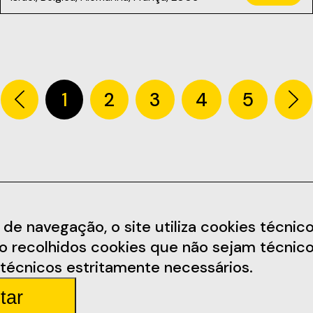
1
2
3
4
5
Informações
Redes Soc
 navegação, o site utiliza cookies técnicos,
ão recolhidos cookies que não sejam técnico
arem.pt
Termos e Condições
Facebook
técnicos estritamente necessários.
Política de Privacidade
Instagram
tar
arda 4
Regulamento
Youtube