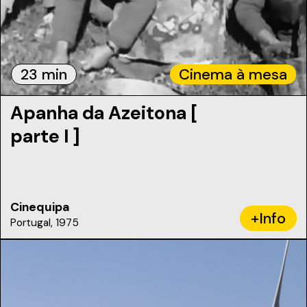
23 min
Cinema à mesa
Apanha da Azeitona [
parte I ]
Cinequipa
+Info
Portugal, 1975