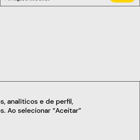
iais
Notícias
 analíticos e de perfil,
s. Ao selecionar “Aceitar”
Subscreva a Newsletter
Fique a par das nossas novidades,