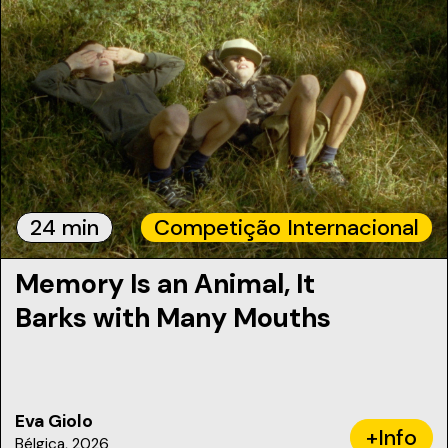
24 min
Competição Internacional
Memory Is an Animal, It
Barks with Many Mouths
Eva Giolo
+Info
Bélgica, 2026