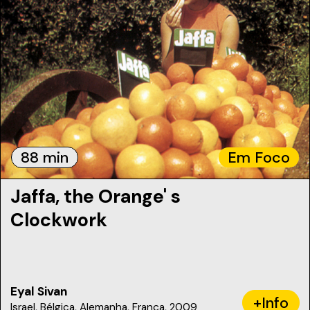
88 min
Em Foco
Jaffa, the Orange' s
Clockwork
Eyal Sivan
+Info
Israel, Bélgica, Alemanha, França, 2009