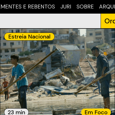
EMENTES E REBENTOS
JURI
SOBRE
ARQU
Ord
Estreia Nacional
23 min
Em Foco