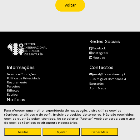
Voltar
Redes Sociais
Facebook
Instagram
Youtube
Informações
Contactos
Termos e Condições
geral@ficsantarem.pt
Política de Privacidade
Rua Miguel Bombarda 4
Regulamento
Santarém
Parceiros
Abrir Mapa
Bilhetes
Equipa
Notícias
Subscreva a Newsletter
Para oferecer uma melhor experiência de navegação, o site utiliza cookies
Fique a par das nossas novidades, workshops e muito mais.
técnicos, analíticos e de perfil, incluindo cookies de terceiros. Não são recolhidos
cookies que não sejam técnicos. Ao selecionar “Aceitar” você concorda com o uso
de cookies técnicos estritamente necessários.
Aceitar
Rejeitar
Saber Mais