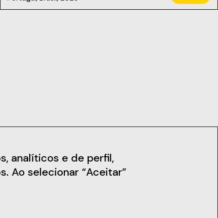
iais
Notícias
 analíticos e de perfil,
s. Ao selecionar “Aceitar”
Subscreva a Newsletter
Fique a par das nossas novidades,