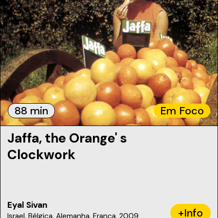
88 min
Em Foco
Jaffa, the Orange' s
Clockwork
Eyal Sivan
+Info
Israel, Bélgica, Alemanha, França, 2009