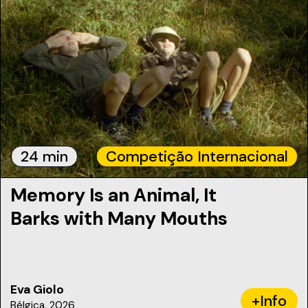
24 min
Competição Internacional
Memory Is an Animal, It
Barks with Many Mouths
Eva Giolo
+Info
Bélgica, 2026