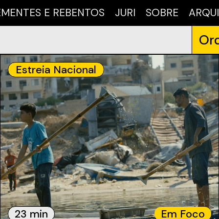
EMENTES E REBENTOS
JURI
SOBRE
ARQU
Ord
Estreia Nacional
23 min
Em Foco