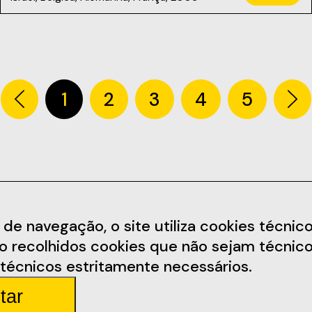
1
2
3
4
5
Informações
Redes Soc
 navegação, o site utiliza cookies técnicos,
ão recolhidos cookies que não sejam técnico
arem.pt
Termos e Condições
Facebook
técnicos estritamente necessários.
Política de Privacidade
Instagram
tar
arda 4
Regulamento
Youtube