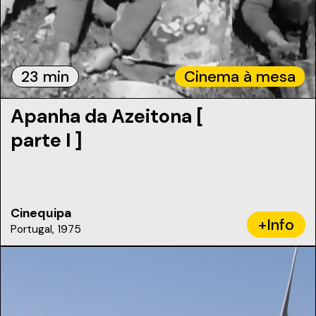
23 min
Cinema à mesa
Apanha da Azeitona [
parte I ]
Cinequipa
+Info
Portugal, 1975